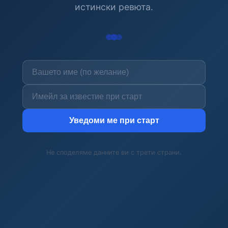
истински ревюта.
Уведоми ме при старт
Не споделяме данните ви с трети страни.