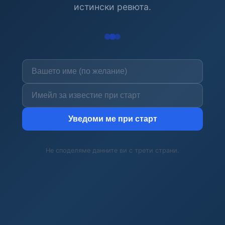
истински ревюта.
Уведоми ме при старт
Не споделяме данните ви с трети страни.